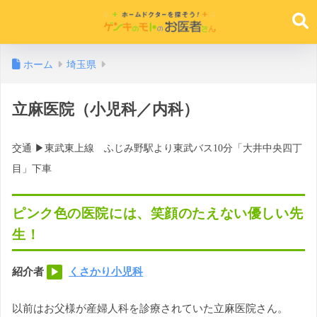
ホーム
埼玉県
立麻医院（小児科／内科）
交通 ▶︎東武東上線 ふじみ野駅より東武バス10分「大井中央四丁
目」下車
ピンク色の医院には、笑顔のたえない優しい先
生！
紹介者
くさかり小児科
▶︎
以前はお父様が産婦人科を診療されていた立麻医院さん。