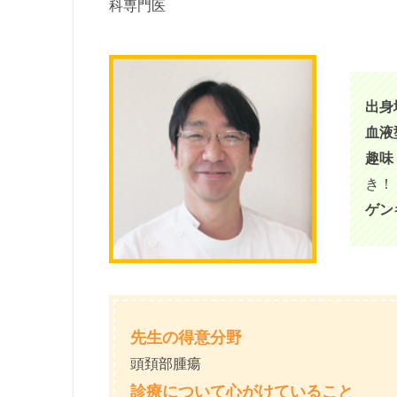
科専門医
出身
血液
趣味
き！
ゲン
先生の得意分野
頭頚部腫瘍
診療について心がけていること