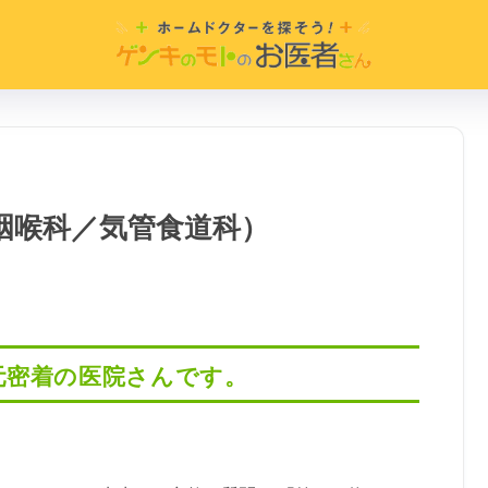
咽喉科／気管食道科）
元密着の医院さんです。