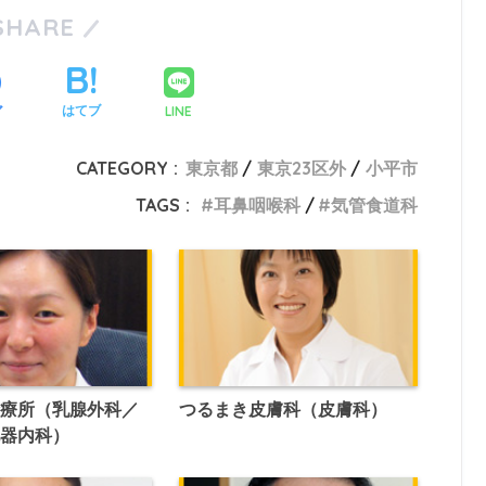
SHARE
LINE
ア
はてブ
CATEGORY :
東京都
東京23区外
小平市
TAGS :
耳鼻咽喉科
気管食道科
診療所（乳腺外科／
つるまき皮膚科（皮膚科）
化器内科）