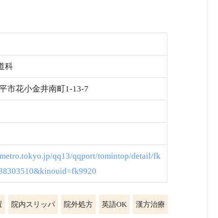
道科
小平市花小金井南町1-13-7
metro.tokyo.jp/qq13/qqport/tomintop/detail/fk
138303510&kinouid=fk9920
置
院内スリッパ
院外処方
英語OK
漢方治療