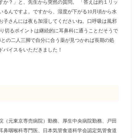
すか？」と、先生から突然の質問。 「答えは約１リッ
いるんですよ。ですから、湿度が下がる10月頃から水
お子さんには夜も加湿してくださいね。口呼吸は風邪
乗り切るポイントは継続的に耳鼻科に通うことだそうで
師との二人三脚で自分に合う薬が見つかれば長期の処
ドバイスをいただきました！
院（元東京専売病院）勤務、厚生中央病院勤務、戸田
耳鼻咽喉科専門医、日本気管食道科学会認定気管食道