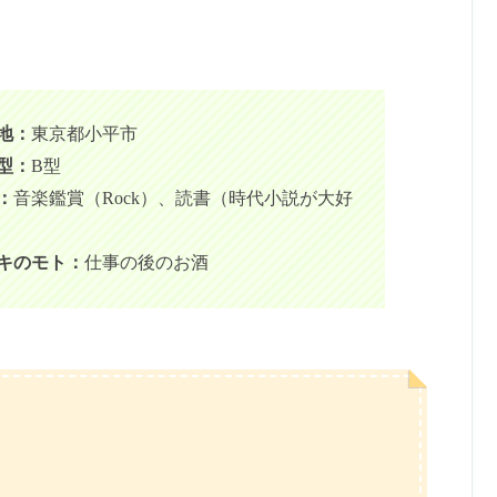
地：
東京都小平市
型：
B型
：
音楽鑑賞（Rock）、読書（時代小説が大好
キのモト：
仕事の後のお酒