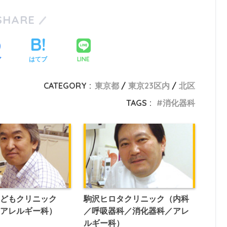
SHARE
LINE
ア
はてブ
CATEGORY :
東京都
東京23区内
北区
TAGS :
消化器科
こどもクリニック
駒沢ヒロタクリニック（内科
／アレルギー科）
／呼吸器科／消化器科／アレ
ルギー科）