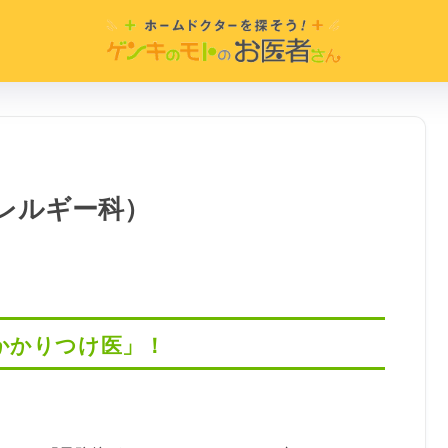
レルギー科）
かかりつけ医」！