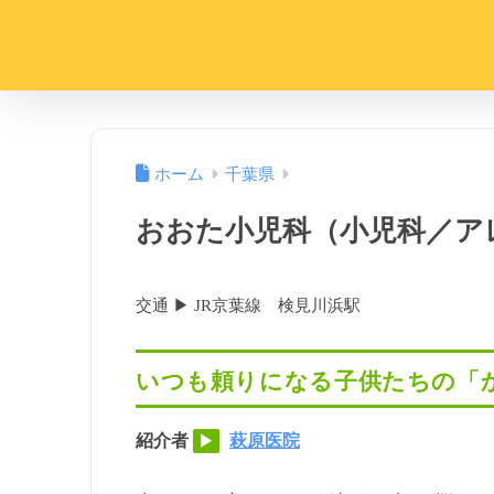
ホーム
千葉県
おおた小児科（小児科／ア
交通 ▶︎ JR京葉線 検見川浜駅
いつも頼りになる子供たちの「
紹介者
萩原医院
▶︎