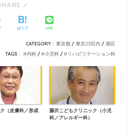
SHARE
LINE
ア
はてブ
CATEGORY :
東京都
東京23区内
港区
TAGS :
内科
小児科
リハビリテーション科
ック（皮膚科／形成
藤沢こどもクリニック（小児
科／アレルギー科）