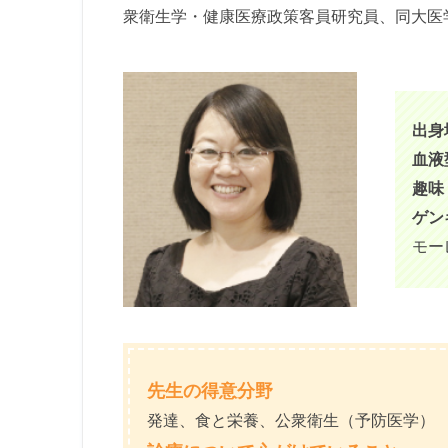
衆衛生学・健康医療政策客員研究員、同大医
出身
血液
趣味
ゲン
モー
先生の得意分野
発達、食と栄養、公衆衛生（予防医学）