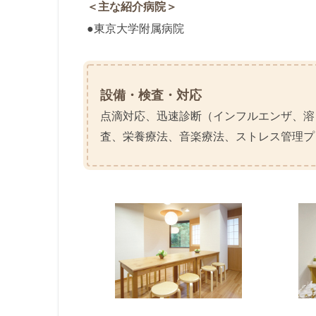
＜主な紹介病院＞
●東京大学附属病院
設備・検査・対応
点滴対応、迅速診断（インフルエンザ、溶
査、栄養療法、音楽療法、ストレス管理プ