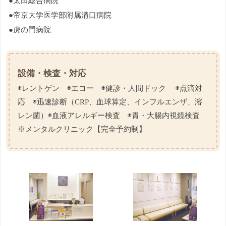
●太田総合病院
●帝京大学医学部附属溝口病院
●虎の門病院
設備・検査・対応
◉レントゲン ◉エコー ◉健診・人間ドック ◉点滴対
応 ◉迅速診断（CRP、血球算定、インフルエンザ、溶
レン菌）◉血液アレルギー検査 ◉胃・大腸内視鏡検査
※メンタルクリニック【完全予約制】