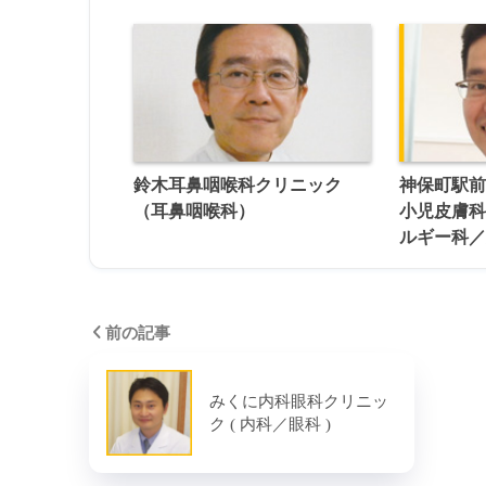
鈴木耳鼻咽喉科クリニック
神保町駅
（耳鼻咽喉科）
小児皮膚
ルギー科
前の記事
みくに内科眼科クリニッ
ク ( 内科／眼科 )