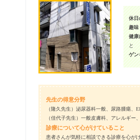
休日
趣味
健康
と
ゲン
先生の得意分野
（隆久先生）泌尿器科一般、尿路腫瘍、E
（佳代子先生）一般皮膚科、アレルギー
診療について心がけていること
患者さんが気軽に相談できる診療を心が