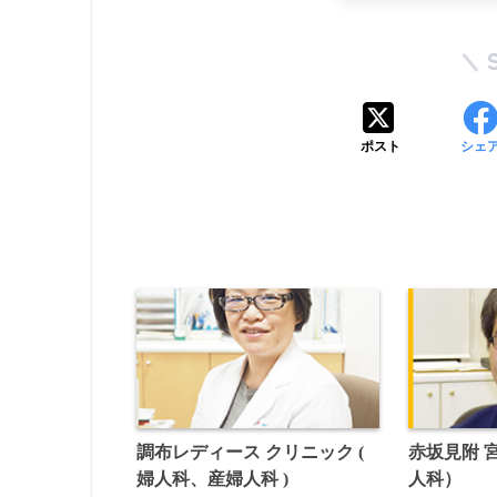
ポスト
シェ
調布レディース クリニック (
赤坂見附 
婦人科、産婦人科 )
人科）