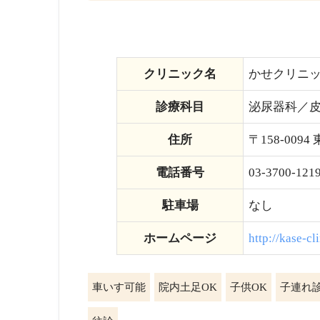
クリニック名
かせクリニ
診療科目
泌尿器科／
住所
〒158-009
電話番号
03-3700-121
駐車場
なし
ホームページ
http://kase-cl
車いす可能
院内土足OK
子供OK
子連れ診