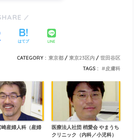
SHARE
LINE
ア
はてブ
CATEGORY :
東京都
東京23区内
世田谷区
TAGS :
皮膚科
宮崎産婦人科（産婦
医療法人社団 梢愛会 やまうち
クリニック（内科／小児科）