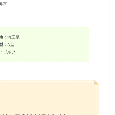
導医
地：
埼玉県
型：
A型
：
ゴルフ