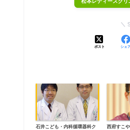
松本レディースクリ
ポスト
シェ
石井こども・内科循環器科ク
西府すこ