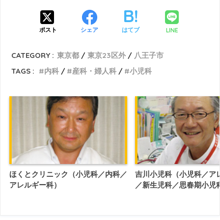
LINE
ポスト
シェア
はてブ
CATEGORY :
東京都
東京23区外
八王子市
TAGS :
内科
産科・婦人科
小児科
ほくとクリニック（小児科／内科／
吉川小児科（小児科／ア
アレルギー科）
／新生児科／思春期小児