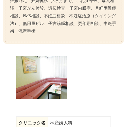
妊娠判定、妊婦健診（8ヶ月まで）、乳腺外来、母乳相
談、子宮がん検診、遺伝検査、子宮内膜症、月経困難症
相談、PMS相談、不妊症相談、不妊症治療（タイミング
法）、低用量ピル、子宮筋腫相談、更年期相談、中絶手
術、流産手術
クリニック名
林産婦人科